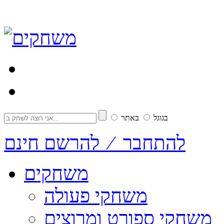
בגוגל
באתר
להתחבר ⁄ להרשם חינם
משחקים
משחקי פעולה
משחקי ספורט ומרוצים