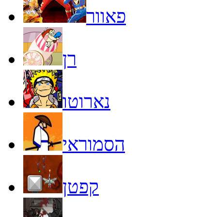
פאוור
רן
נארוטו
הסמוראי
קפטן