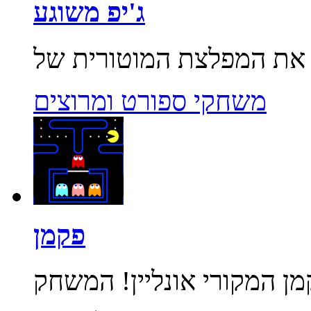
ג'יפ משוגע
משחקי ספורט ומרוצים
פקמן