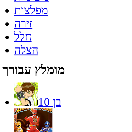
מפלצות
זירה
חלל
הצלה
מומלץ עבורך
בן 10