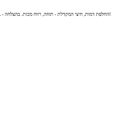
משחק פאוור ריינג'רס המבוסס על הסדרה המצליחה פאוור ריינג'רס.rCTRL - החלפת דמות, חיצי המקדלת - תזוזה, רווח מכות. בהצלחה!