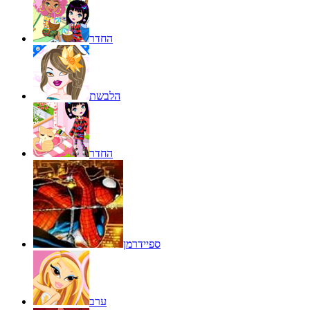
החדר
הלבשת
החדר
ספיידרמן
ערב