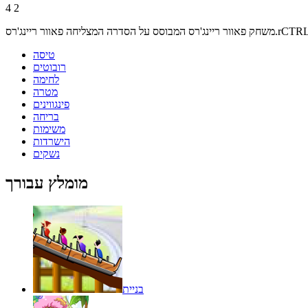
4
2
טיסה
רובוטים
לחימה
מטרה
פינגווינים
בריחה
משימות
הישרדות
נשקים
מומלץ עבורך
בניית