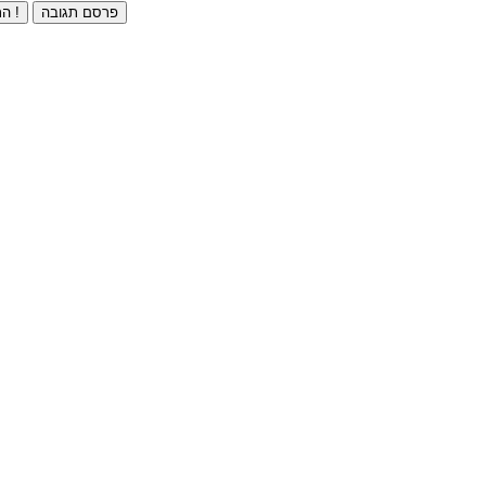
פרסם תגובה
התחברו ⁄ הרשמו חינם !