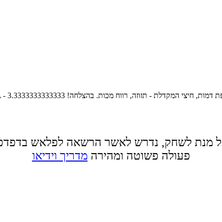
ריינג'רס המבוסס על הסדרה המצליחה פאוור ריינג'רס.rCTRL - החלפת דמות, חיצי המקדלת - תזוזה, רווח מכות. בהצלחה!
3.3333333333333
 מנת לשחק, נדרש לאשר הרשאה לפלאש בדפדפ
פעולה פשוטה ומהירה
מדריך וידיאו