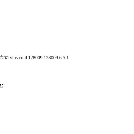
1
5
6
128009
128009
vins.co.il
משחק פאוור 
על