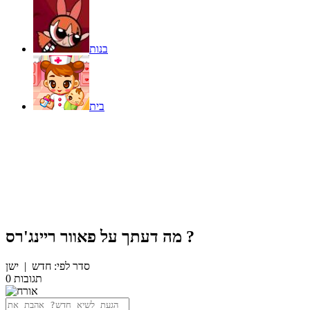
בנות
בית
?
מה דעתך על
פאוור ריינג'רס
סדר לפי:
חדש
|
ישן
תגובות
0