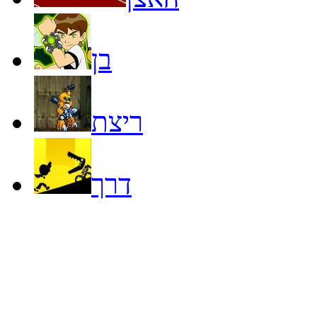
בן
ריצת
דרך