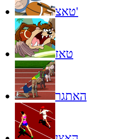
טאצ'
טאז
האתגר
האצן