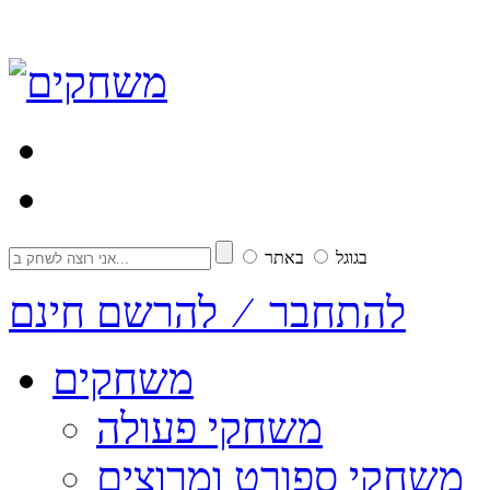
בגוגל
באתר
להתחבר ⁄ להרשם חינם
משחקים
משחקי פעולה
משחקי ספורט ומרוצים