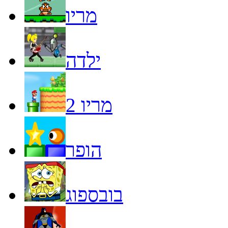
מריו
ילדה
מריו 2
הופר
בובספוג