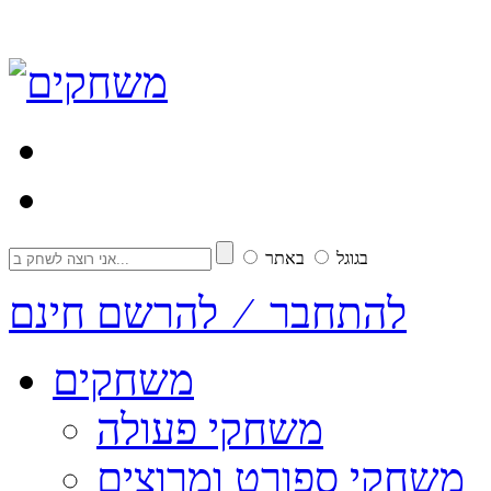
בגוגל
באתר
להתחבר ⁄ להרשם חינם
משחקים
משחקי פעולה
משחקי ספורט ומרוצים