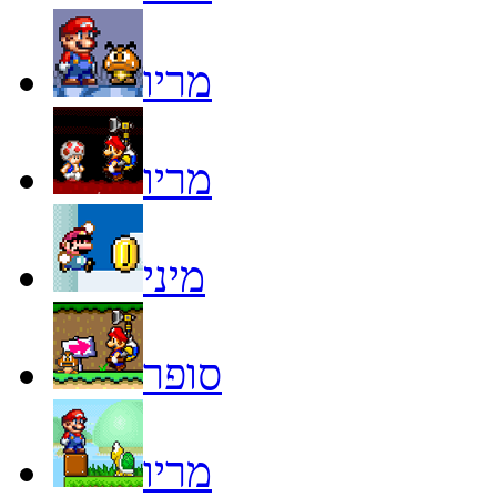
מריו
מריו
מיני
סופר
מריו