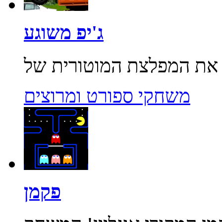
ג'יפ משוגע
משחקי ספורט ומרוצים
פקמן