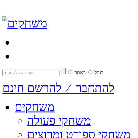
בגוגל
באתר
להתחבר ⁄ להרשם חינם
משחקים
משחקי פעולה
משחקי ספורט ומרוצים