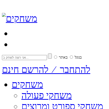
בגוגל
באתר
להתחבר ⁄ להרשם חינם
משחקים
משחקי פעולה
משחקי ספורט ומרוצים