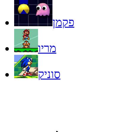
פקמן
מריו
סוניק