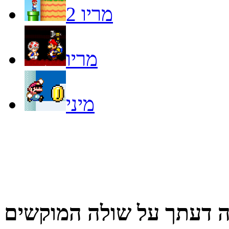
מריו 2
מריו
מיני
 דעתך על
שולה המוקשים