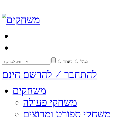
בגוגל
באתר
להתחבר ⁄ להרשם חינם
משחקים
משחקי פעולה
משחקי ספורט ומרוצים