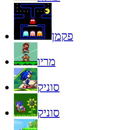
פקמן
מריו
סוניק
סוניק