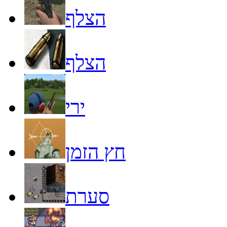
הצלף
הצלף
ירי
חץ הזמן
סערת