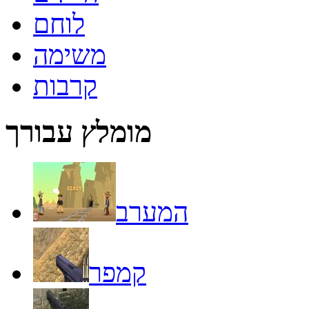
לוחם
משימה
קרבות
מומלץ עבורך
המערב
קמפר