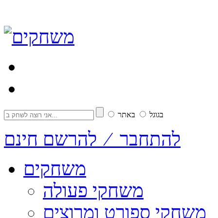
בגוגל
באתר
להתחבר ⁄ להרשם חינם
משחקים
משחקי פעולה
משחקי ספורט ומרוצים