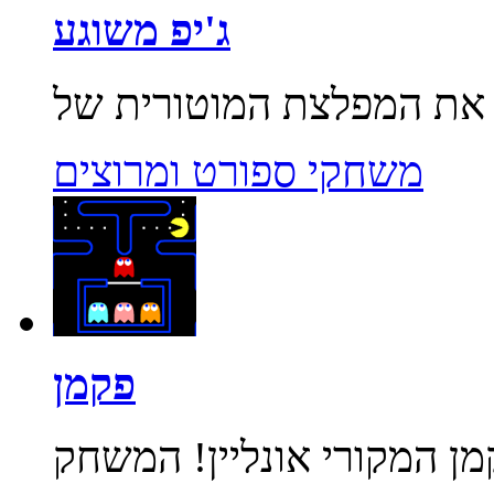
ג'יפ משוגע
משחקי ספורט ומרוצים
פקמן