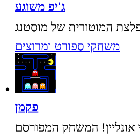
ג'יפ משוגע
משחקי ספורט ומרוצים
פקמן