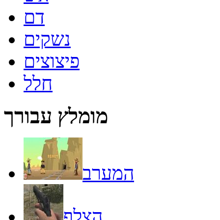
דם
נשקים
פיצוצים
חלל
מומלץ עבורך
המערב
הצלף