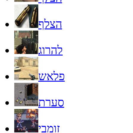
הצלף
להרוג
פלאש
סערת
זומבי