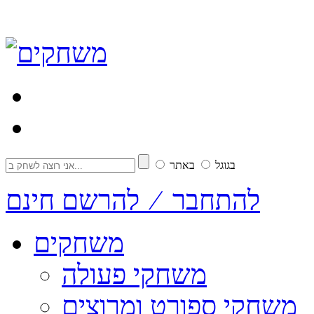
בגוגל
באתר
להתחבר ⁄ להרשם חינם
משחקים
משחקי פעולה
משחקי ספורט ומרוצים