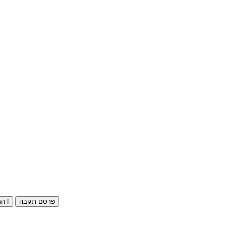
פרסם תגובה
התחברו ⁄ הרשמו חינם !