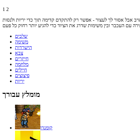
1
2
יב אבל אסור לך לעצור - אפשר רק להתקדם קדימה תוך כדי יריות ולנסות
שלבים
משימה
הישרדות
צבא
חייזרים
מלחמה
חיילים
פיצוצים
יריות
מומלץ עבורך
קומנדו