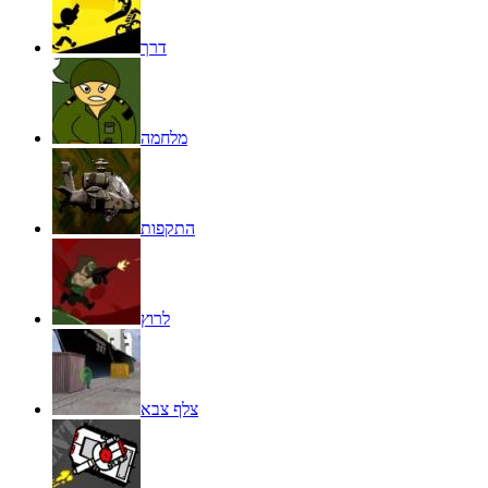
דרך
מלחמה
התקפות
לרוץ
צלף צבא