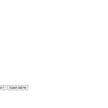
פרסם תגובה
התחברו ⁄ הרשמו חינם !