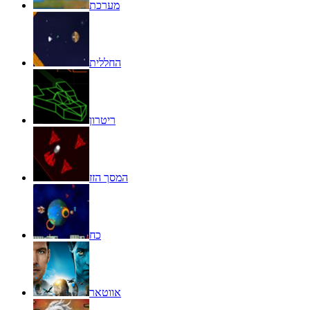
מערכת
החללית
ריטרון
המסך הזז
כח
אווטאר