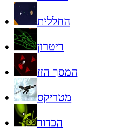
החללית
ריטרון
המסך הזז
מטריקס
הכדור