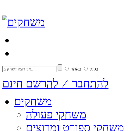
בגוגל
באתר
להתחבר ⁄ להרשם חינם
משחקים
משחקי פעולה
משחקי ספורט ומרוצים