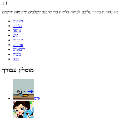
1
1
נשקים
צלפים
טיסה
אש
קרבות
זומבים
רובוטים
מכות
זירה
מומלץ עבורך
איש