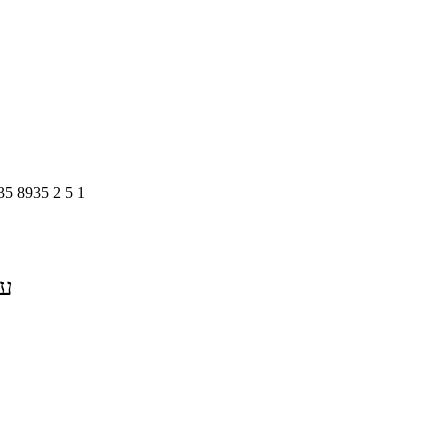
35
8935
2
5
1
על