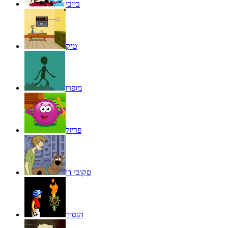
בייבי
טיק
מופרו
פריזל
סקובי דו
הנסיך