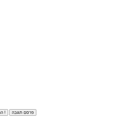
פרסם תגובה
התחברו ⁄ הרשמו חינם !