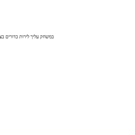
במשחק עליך לירות כדורים בצבעים לעשות רצף של 3 או יותר כ