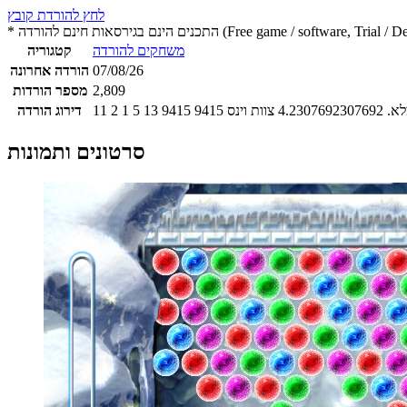
לחץ להורדת קובץ
 חינם להורדה (Free game / software, Trial / Demo version)
משחקים להורדה
קטגוריה
07/08/26
הורדה אחרונה
2,809
מספר הורדות
4.2307692307692
צוות וינס
9415
9415
13
5
1
2
11
דירוג הורדה
סרטונים ותמונות