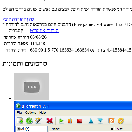
לחץ להורדת קובץ
 חינם להורדה (Free game / software, Trial / Demo version)
תוכנות אינטרנט
קטגוריה
06/08/26
הורדה אחרונה
114,348
מספר הורדות
4.415584415
צוות וינס
163634
163634
770
5
1
90
680
דירוג הורדה
סרטונים ותמונות