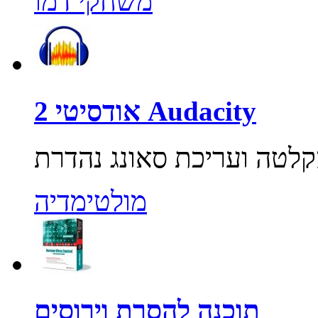
משחקי דמו
אודסיטי 2 Audacity
מולטימדיה
תוכנה להסרת וירוסים