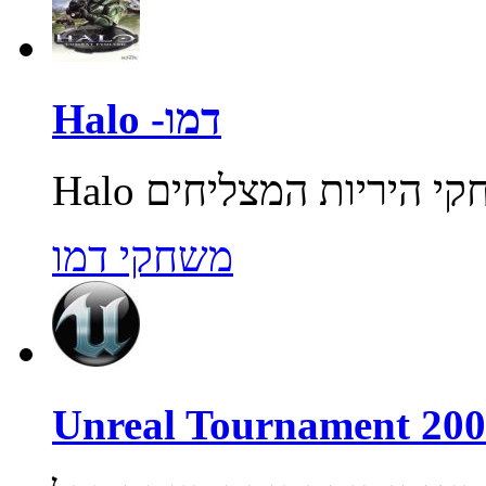
Halo -דמו
משחקי דמו