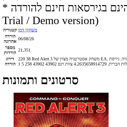
* התכנים הינם בגירסאות חינם להורדה (Free game / software,
Trial / Demo version)
משחקי דמו
קטגוריה
הורדה
06/08/26
אחרונה
מספר
21,351
הורדות
Red Alert 3 משחק אסטרטגיה מצוין של EA. הצילו את העולם מכיבוש סובייטי, במלחמת עולם בלתי צפויה. גירסת Demo ענקית הכוללת שני
38
220
דירוג
ות הברית.
4.2635658914729
צוות וינס
43902
43902
258
5
1
הורדה
סרטונים ותמונות