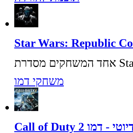
משחקי דמו
ול אוף דיוטי - דמו