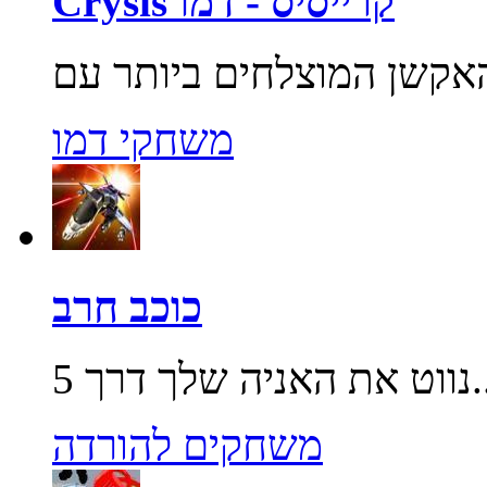
Crysis קרייסיס - דמו
משחקי דמו
כוכב חרב
שלך דרך 5...
משחקים להורדה