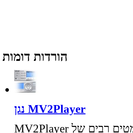
הורדות דומות
נגן MV2Player
MV2Player נגן קטן וקומפקטי התומך בפורמטים רבים של