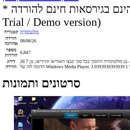
* התכנים הינם בגירסאות חינם להורדה (Free game / software,
Trial / Demo version)
מולטימדיה
קטגוריה
הורדה
08/08/26
אחרונה
מספר
6,847
הורדות
מדיה התומך בכל סוגי קבצי האודיאו והוידיאו, נגן Kantaris מבוסס על קוד פתוח הלקוח Videolan VLC ובעל ממשק גרפי
7
26
דירוג
1
3.9393939393939
הדומה לזה של Windows Media Player.
הורדה
סרטונים ותמונות