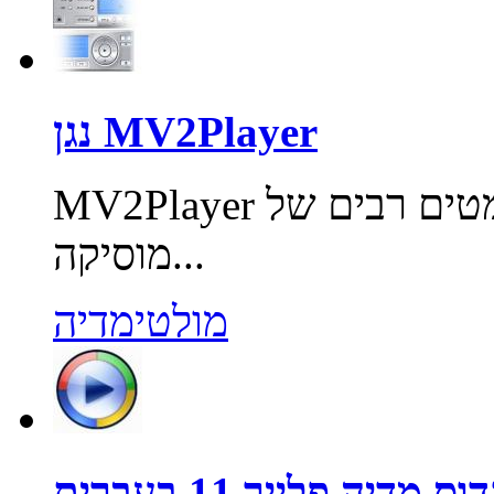
נגן MV2Player
MV2Player נגן קטן וקומפקטי התומך בפורמטים רבים של
מוסיקה...
מולטימדיה
דוס מדיה פלייר 11 בעברית