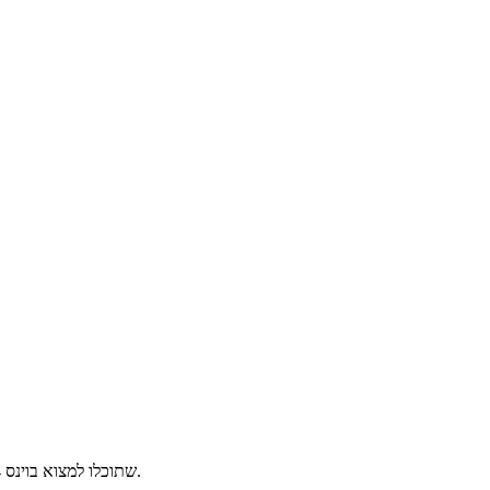
הגירסה הנוסטלגית והמוכרת ביותר של משחק האיש הקופץ אייסי טאוור. המשחק icy tower בגירסה 1.3 אך יש גירסה חדשה יותר שהיא icy tower 1.4 שתוכלו למצוא בוינס.