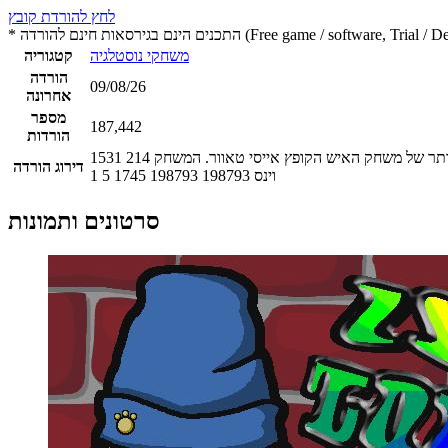
לחץ להורדת קובץ
 חינם להורדה (Free game / software, Trial / Demo version)
משחקי נוסטלגיה
קטגוריה
הורדה
09/08/26
אחרונה
מספר
187,442
הורדות
1531
214
דירוג הורדה
וינס
198793
198793
1745
5
1
סרטונים ותמונות