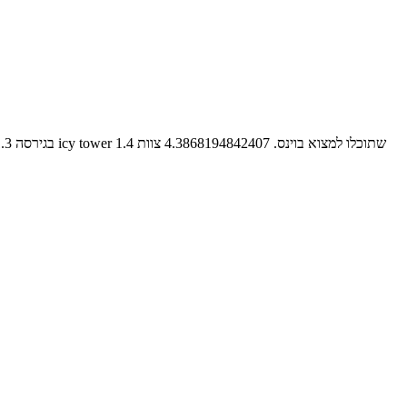
הגירסה הנוסטלגית והמוכרת ביותר של משחק האיש הקופץ אייסי טאוור. המשחק icy tower בגירסה 1.3 אך יש גירסה חדשה יותר שהיא icy tower 1.4 שתוכלו למצוא בוינס.
4.3868194842407
צוות