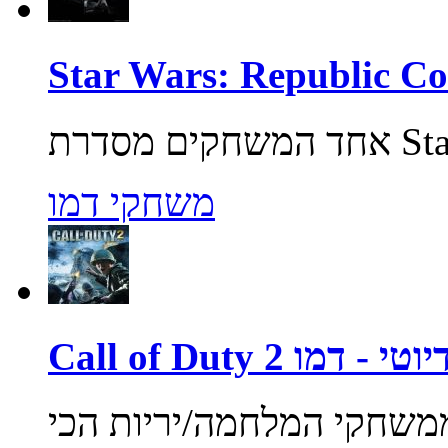
משחקי דמו
ול אוף דיוטי - דמו