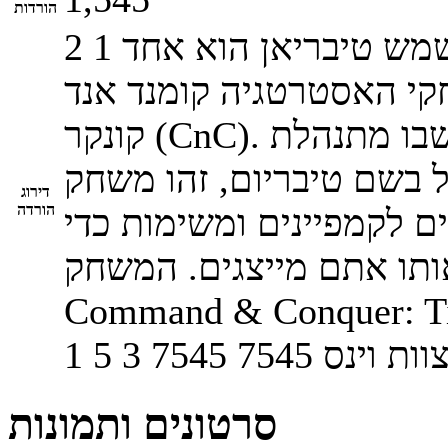
הורדות
שמש טיבריאן הוא אחד
1
2
י האסטרטגיה קומנד אנד
קונקר (CnC). המשחק מתרחש בעולם מקביל שבו מתנהלת
 בשם טיבריום, זהו משחק
דירוג
הורדה
 לקמפיינים ומשימות כדי
תו אתם מייצגים. המשחק
Command & Conque הוא בגרסא מלאה
וות וינס
7545
7545
3
5
1
סרטונים ותמונות