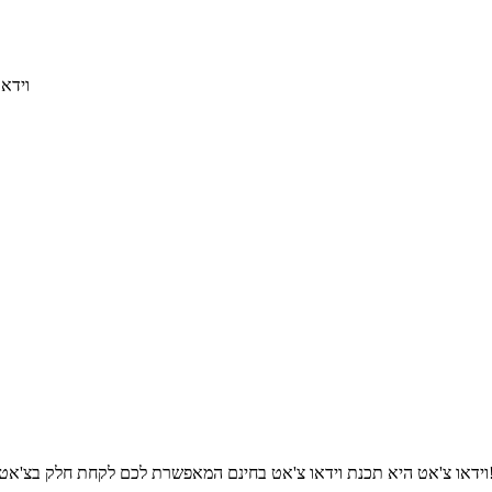
camfrog 
ת לכם לקחת חלק בצ'אט מצלמה ולדבר עם אנשים מכל רחבי העולם וכמובן גם עם חברים!