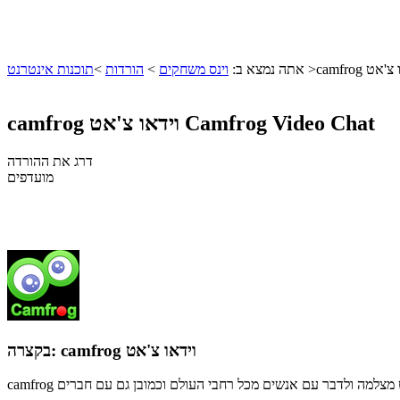
וידאו צ'אט
>
אתה נמצא ב:
וינס משחקים
>
הורדות
>
תוכנות אינטרנט
Camfrog Video Chat
camfrog וידאו צ'אט
דרג את ההורדה
מועדפים
camfrog וידאו צ'אט
בקצרה: