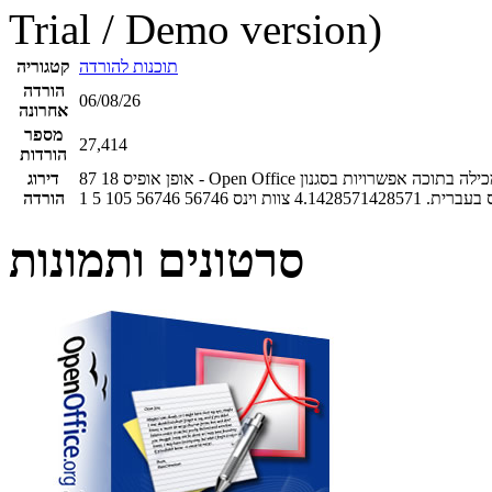
Trial / Demo version)
תוכנות להורדה
קטגוריה
הורדה
06/08/26
אחרונה
מספר
27,414
הורדות
אופן אופיס - Open Office תוכנת מעבד תמילים חינמית ועשירה בקוד פתוח המכילה בתוכה אפשרויות בסגנון Microsoft Office שמוצעת
18
87
דירוג
 בעברית.
4.1428571428571
צוות וינס
56746
56746
105
5
1
הורדה
סרטונים ותמונות