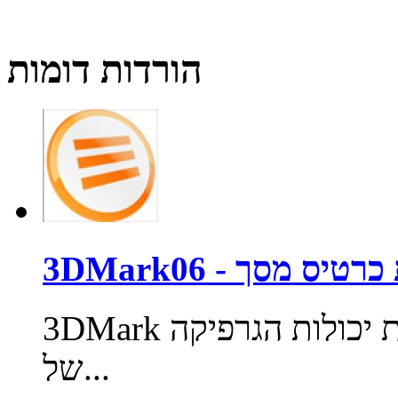
הורדות דומות
בדיקת כרטיס מסך
3DMark היא תוכנת בנצ'מארק המאבחנת את יכולות הגרפיקה
של...