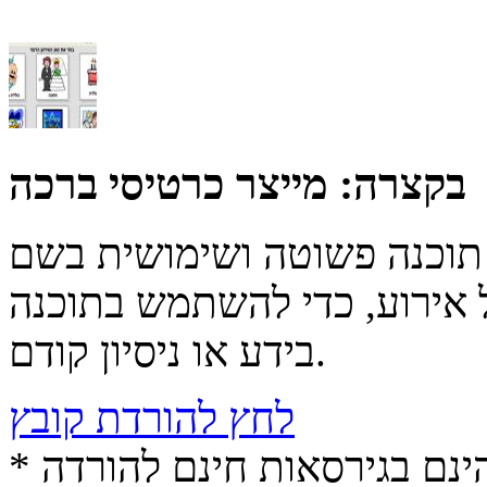
בקצרה:
מייצר כרטיסי ברכה
תוכנה פשוטה ושימושית בשם Greetings4U היוצרת כרטיסי ברכה
ע, כדי להשתמש בתוכנה Greeting4U אין צורך
בידע או ניסיון קודם.
לחץ להורדת קובץ
* התכנים הינם בגירסאות חינם להורדה (Free game / software,