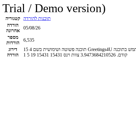
Trial / Demo version)
תוכנות להורדה
קטגוריה
הורדה
05/08/26
אחרונה
מספר
6,535
הורדות
תוכנה פשוטה ושימושית בשם Greetings4U היוצרת כרטיסי ברכה לכל סוג של אירוע, כדי להשתמש בתוכנה Greeting4U אין צורך בידע או ניסיון
4
15
דירוג
קודם.
3.9473684210526
צוות וינס
15431
15431
19
5
1
הורדה