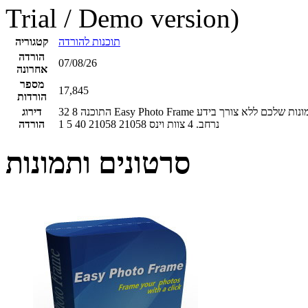
Trial / Demo version)
תוכנות להורדה
קטגוריה
הורדה
07/08/26
אחרונה
מספר
17,845
הורדות
התוכנה Easy Photo Frame יכולה במהירות ובקלות להוסיף לתמונות אפקטים מיוחדים ואפשרות למסגר את התמונות שלכם ללא צורך בידע
8
32
דירוג
נרחב.
4
צוות וינס
21058
21058
40
5
1
הורדה
סרטונים ותמונות