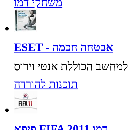
משחקי דמו
ESET - אבטחה חכמה
תוכנות להורדה
פיפא FIFA 2011 דמו