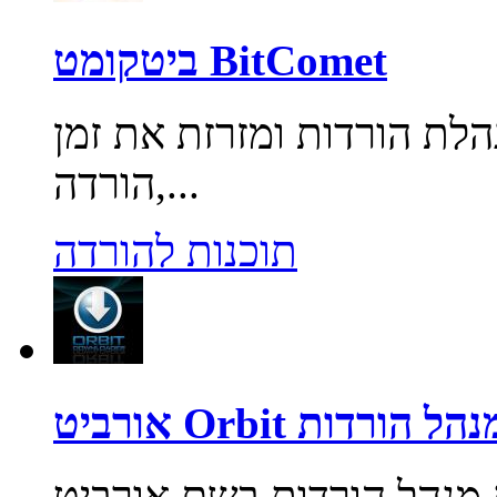
ביטקומט BitComet
לת הורדות ומזרזת את זמן
הורדה,...
תוכנות להורדה
רביט Orbit מנהל הורדות
ל הורדות בשם אורביט Orbit, התוכנה מתממשקת