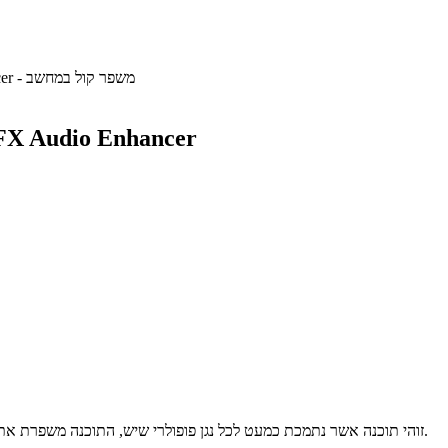
DFX Audio Enhancer - משפר קול במחשב
X Audio Enhancer
זוהי תוכנה אשר נתמכת כמעט לכל נגן פופולרי שיש, התוכנה משפרת את איכות הקול במוזיקה, סרטים ועוד. בהורדה תבחרו את הנגן שלכם ותורידו.