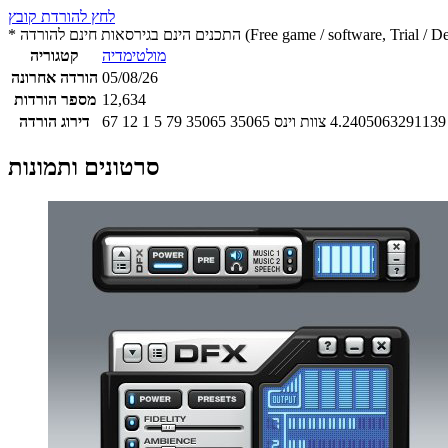
לחץ להורדת קובץ
 חינם להורדה (Free game / software, Trial / Demo version)
מולטימדיה
קטגוריה
05/08/26
הורדה אחרונה
12,634
מספר הורדות
4.2405063291139
צוות וינס
35065
35065
79
5
1
12
67
דירוג הורדה
סרטונים ותמונות