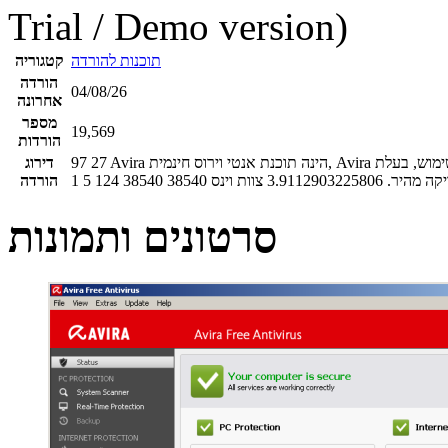
Trial / Demo version)
תוכנות להורדה
קטגוריה
הורדה
04/08/26
אחרונה
מספר
19,569
הורדות
Avira הינה תוכנת אנטי וירוס חינמית, Avira מצטיינת בהגנה ואיתור מפני וירוסים וקבצים מזיקים. תוכנת אנטי וירוס אווירה קלה לשימוש, בעלת
27
97
דירוג
יקה מהיר.
3.9112903225806
צוות וינס
38540
38540
124
5
1
הורדה
סרטונים ותמונות