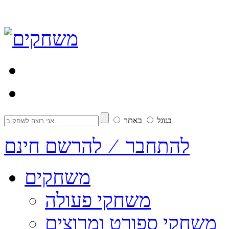
בגוגל
באתר
להתחבר ⁄ להרשם חינם
משחקים
משחקי פעולה
משחקי ספורט ומרוצים