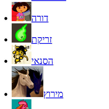
דורה
זריקת
הסנאי
מירוץ