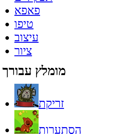
פאפא
טיפו
עיצוב
ציור
מומלץ עבורך
זריקת
הסתערות