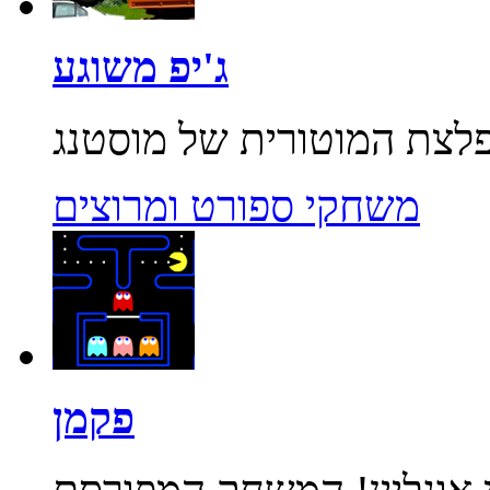
ג'יפ משוגע
משחקי ספורט ומרוצים
פקמן