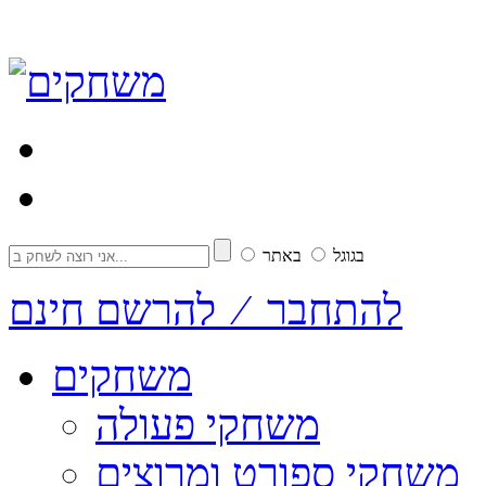
בגוגל
באתר
להתחבר ⁄ להרשם חינם
משחקים
משחקי פעולה
משחקי ספורט ומרוצים