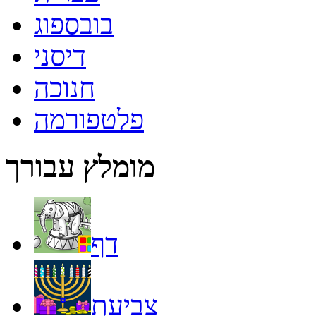
בובספוג
דיסני
חנוכה
פלטפורמה
מומלץ עבורך
דף
צביעת