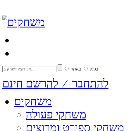
בגוגל
באתר
להתחבר ⁄ להרשם חינם
משחקים
משחקי פעולה
משחקי ספורט ומרוצים