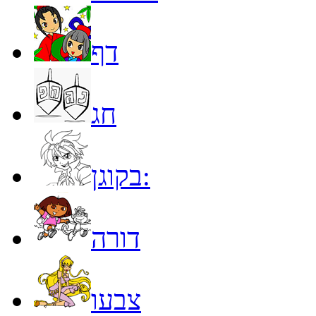
דף
חג
בקוגן:
דורה
צבעו