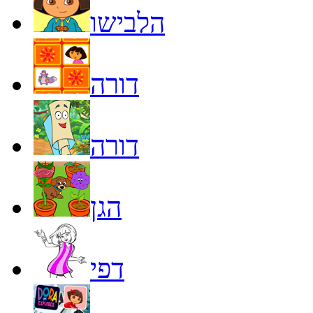
הלבישו
דורה
דורה
הגן
דפי