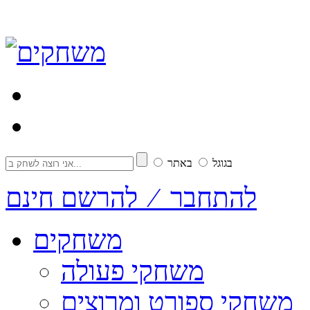
בגוגל
באתר
להתחבר ⁄ להרשם חינם
משחקים
משחקי פעולה
משחקי ספורט ומרוצים