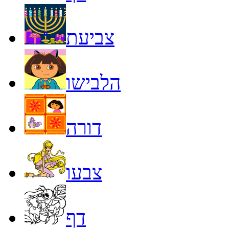
צביעת
הלבישו
דורה
צבעו
דף