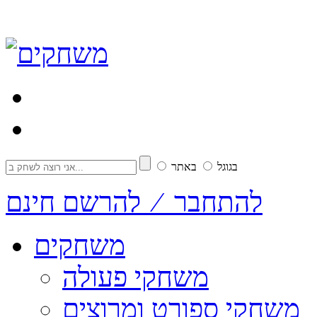
בגוגל
באתר
להתחבר ⁄ להרשם חינם
משחקים
משחקי פעולה
משחקי ספורט ומרוצים