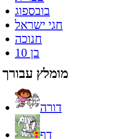
בובספוג
חגי ישראל
חנוכה
בן 10
מומלץ עבורך
דורה
דף