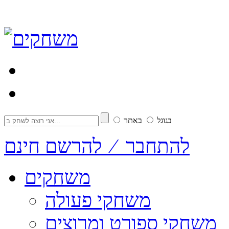
בגוגל
באתר
להתחבר ⁄ להרשם חינם
משחקים
משחקי פעולה
משחקי ספורט ומרוצים