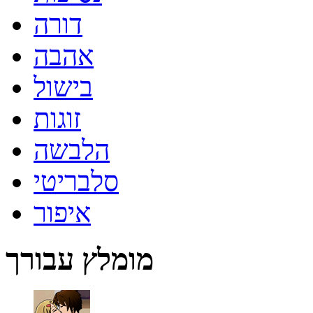
דורה
אהבה
בישול
זוגות
הלבשה
סלבריטי
איפור
מומלץ עבורך