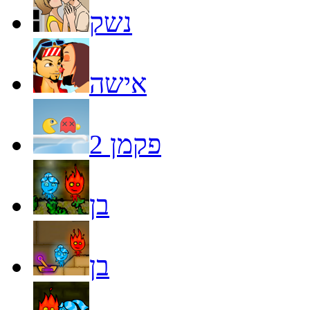
נשק
אישה
פקמן 2
בן
בן