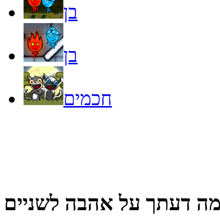
בן
בן
חכמים
ה דעתך על
אהבה לשניים