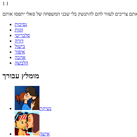
1
1
נסיכות
זוגות
סלבריטי
דורה
בישול
איפור
אהבה
הלבשה
מומלץ עבורך
נשיקת
אישה