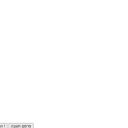
פרסם תגובה
התחברו ⁄ הרשמו חינם !