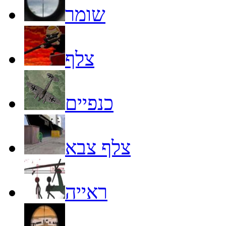
שומר
צלף
כנפיים
צלף צבא
ראייה