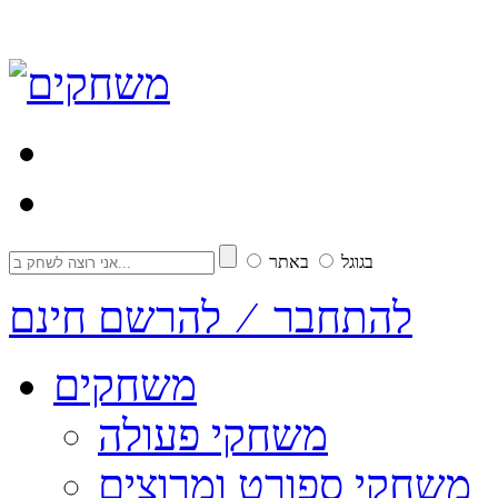
בגוגל
באתר
להתחבר ⁄ להרשם חינם
משחקים
משחקי פעולה
משחקי ספורט ומרוצים