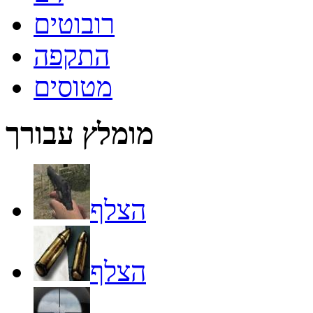
רובוטים
התקפה
מטוסים
מומלץ עבורך
הצלף
הצלף