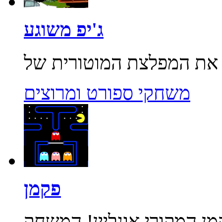
ג'יפ משוגע
משחקי ספורט ומרוצים
פקמן