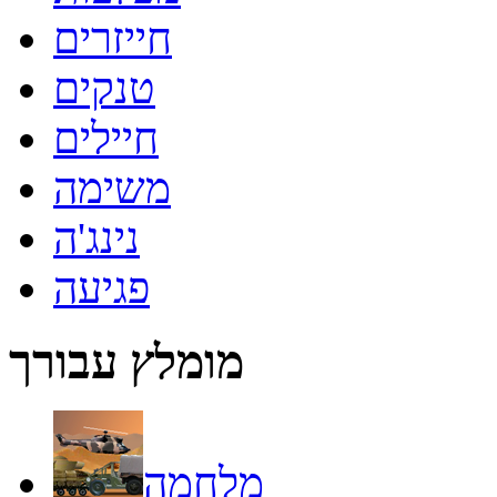
חייזרים
טנקים
חיילים
משימה
נינג'ה
פגיעה
מומלץ עבורך
מלחמה