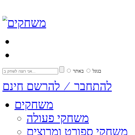
בגוגל
באתר
להתחבר ⁄ להרשם חינם
משחקים
משחקי פעולה
משחקי ספורט ומרוצים