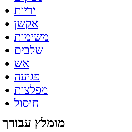
יריות
אקשן
משימות
שלבים
אש
פגיעה
מפלצות
חיסול
מומלץ עבורך