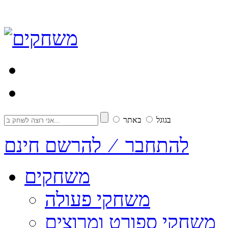
בגוגל
באתר
להתחבר ⁄ להרשם חינם
משחקים
משחקי פעולה
משחקי ספורט ומרוצים