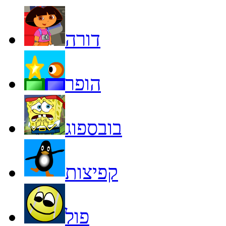
דורה
הופר
בובספוג
קפיצות
פול