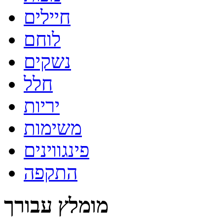
חיילים
לוחם
נשקים
חלל
יריות
משימות
פינגווינים
התקפה
מומלץ עבורך