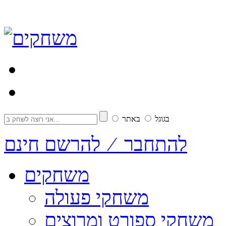
בגוגל
באתר
להתחבר ⁄ להרשם חינם
משחקים
משחקי פעולה
משחקי ספורט ומרוצים