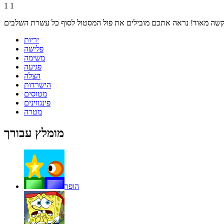
1
1
יריות
פלישה
משימה
פגיעה
הצלה
הישרדות
מטוסים
פינגווינים
מטרה
מומלץ עבורך
הופר