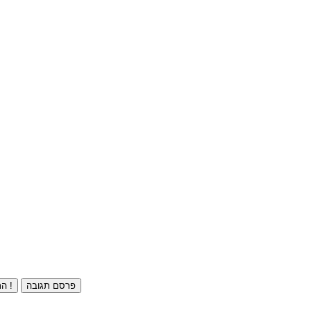
פרסם תגובה
התחברו ⁄ הרשמו חינם !