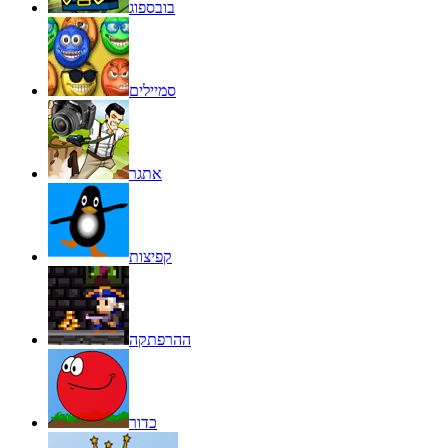
בובספוג
סמיילים
אתגר
קפיצות
ההרפתקה
כדור