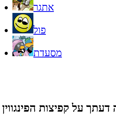
אתגר
פול
מסעדת
 דעתך על
קפיצות הפינגווין