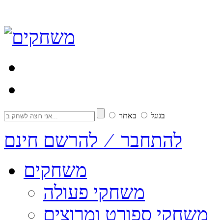
בגוגל
באתר
להתחבר ⁄ להרשם חינם
משחקים
משחקי פעולה
משחקי ספורט ומרוצים