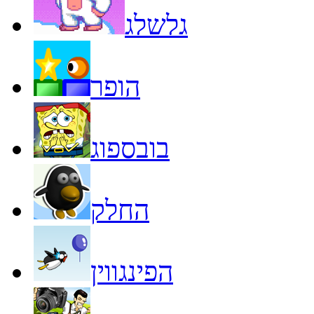
גלשלג
הופר
בובספוג
החלק
הפינגווין