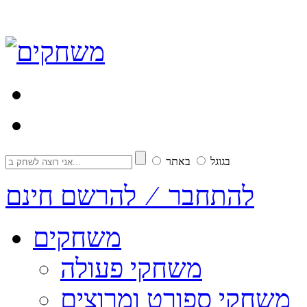
בגוגל
באתר
להתחבר ⁄ להרשם חינם
משחקים
משחקי פעולה
משחקי ספורט ומרוצים