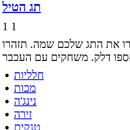
תג הטיל
1
1
רו את התג שלכם שמה. תזהרו
חלליות
מכות
נינג'ה
זירה
טנקים