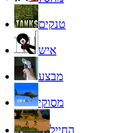
טנקים
איש
מבצע
מסוקי
החייל