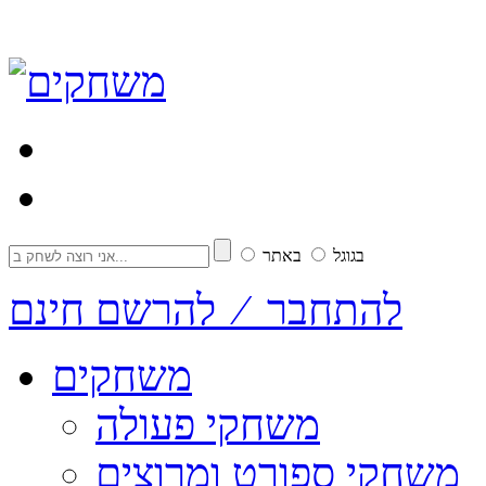
בגוגל
באתר
להתחבר ⁄ להרשם חינם
משחקים
משחקי פעולה
משחקי ספורט ומרוצים