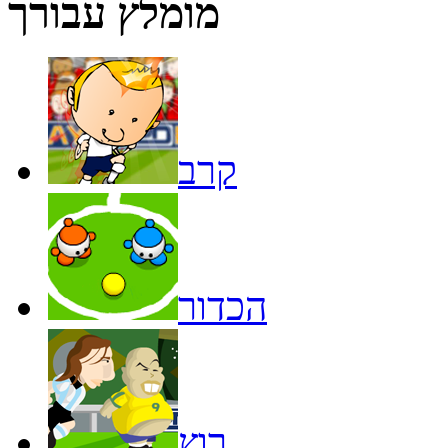
מומלץ עבורך
קרב
הכדור
רוץ