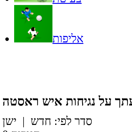
אליפות
תך על
נגיחות איש ראסטה
סדר לפי:
חדש
|
ישן