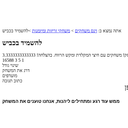
אתה נמצא ב:
וינס משחקים
>
משחקי זריזות ומיומנות
>
להשמיד בכביש
להשמיד בכביש
ק! משחקים עם חיצי המקלדת ומקש הרווח. בהצלחה!
3.3333333333333
16588
3
5
1
שינוי גודל
דרג את המשחק
מועדפים
כתוב תגובה
ן
ממש עוד רגע ומתחילים ליהנות, אנחנו טוענים את המשחק