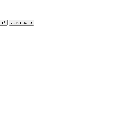
פרסם תגובה
התחברו ⁄ הרשמו חינם !