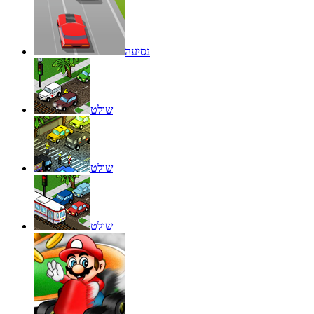
נסיעה
שולט
שולט
שולט