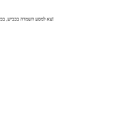
צא למסע השמדה בכביש, בכל שלב יש לך נשק חדש מיוחד ומטרה חדשה שצריך להשמיד כדי לסיים את השלב. נסה לא להתרסק! משחקים עם חיצי המקלדת ומקש הרווח. בהצלחה!