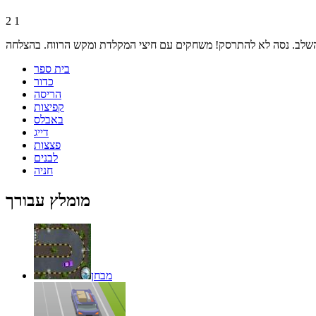
2
1
בית ספר
כדור
הריסה
קפיצות
באבלס
דייג
פצצות
לבנים
חניה
מומלץ עבורך
מבחן