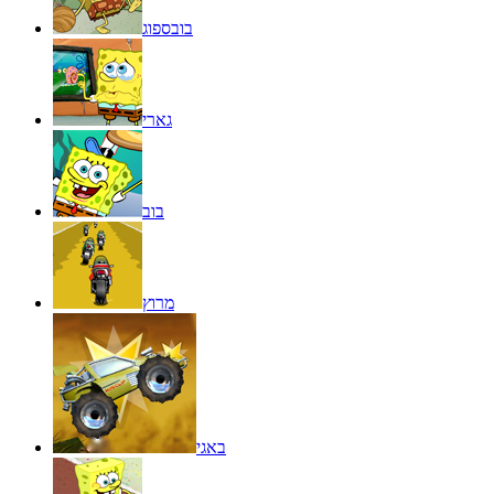
בובספוג
גארי
בוב
מרוץ
באגי