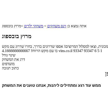
אתה נמצא ב:
וינס משחקים
>
משחקי ילדים
>
מרוץ בובספוג
מרוץ בובספוג
 וצאו למסלול המרוצים! אספו שדרוגים בדרך, בחרו שדרוג עם מקש Z ואז השתמשו
1
5
6
93347
93347
vins.co.il
בו עם מקש הרווח!
4.1666666666667
שינוי גודל
דרג את המשחק
מועדפים
כתוב תגובה
ן
ממש עוד רגע ומתחילים ליהנות, אנחנו טוענים את המשחק