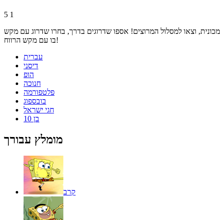
5
1
 וצאו למסלול המרוצים! אספו שדרוגים בדרך, בחרו שדרוג עם מקש Z ואז השתמשו
בו עם מקש הרווח!
עברית
דיסני
הופ
חנוכה
פלטפורמה
בובספוג
חגי ישראל
בן 10
מומלץ עבורך
קרב