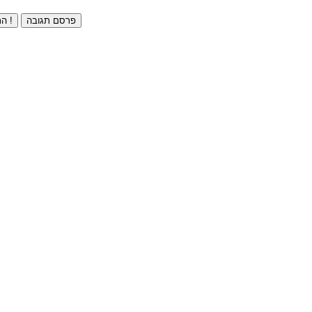
פרסם תגובה
התחברו ⁄ הרשמו חינם !