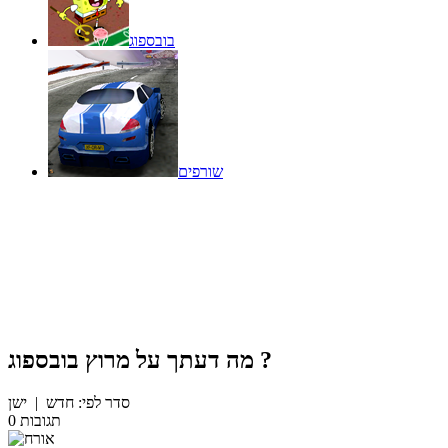
בובספוג
שורפים
?
מה דעתך על
מרוץ בובספוג
סדר לפי:
חדש
|
ישן
תגובות
0