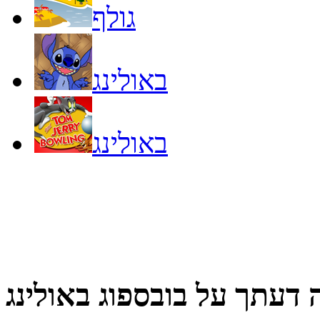
גולף
באולינג
באולינג
 דעתך על
בובספוג באולינג