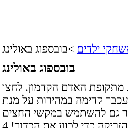
שחקי ילדים
>
בובספוג באולינג
בובספוג באולינג
ג מתקופת האדם הקדמון. לחצו
כבר קדימה במהירות על מנת
שר גם להשתמש במקשי החצים
הזריקה כדי לכוון את הכדור!
4