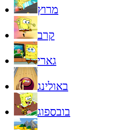
מרוץ
קרב
גארי
באולינג
בובספוג