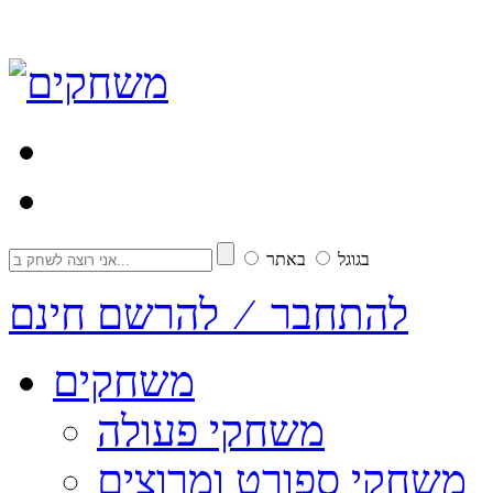
בגוגל
באתר
להתחבר ⁄ להרשם חינם
משחקים
משחקי פעולה
משחקי ספורט ומרוצים