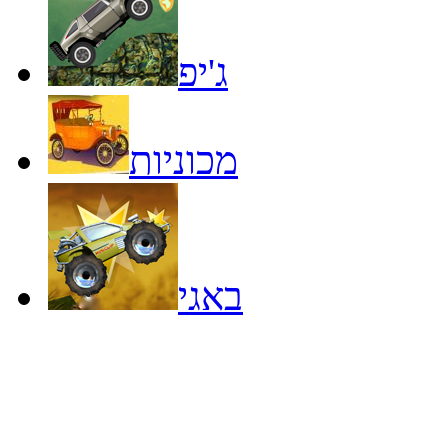
ג'יפ
מכוניות
באגי