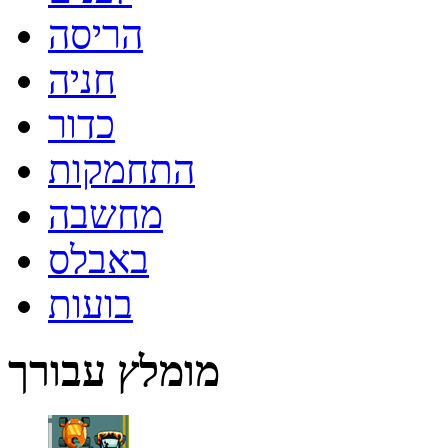
הריסה
חניה
כדור
התחמקות
מחשבה
באבלס
בועות
מומלץ עבורך