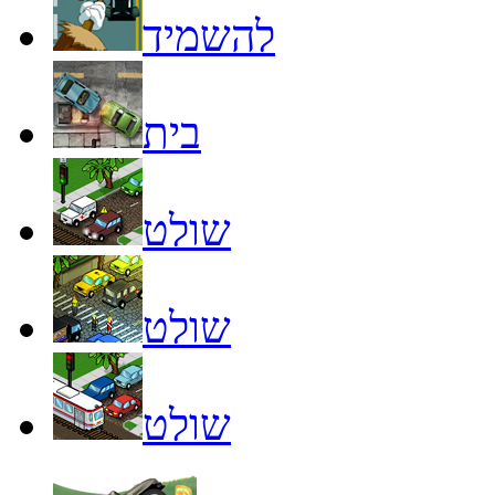
להשמיד
בית
שולט
שולט
שולט