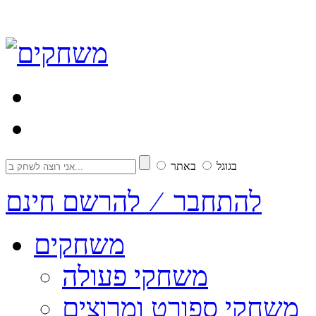
בגוגל
באתר
להתחבר ⁄ להרשם חינם
משחקים
משחקי פעולה
משחקי ספורט ומרוצים