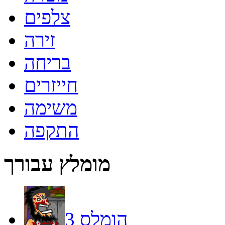
צלפים
זירה
בריחה
חייזרים
משימה
התקפה
מומלץ עבורך
הומלס 3