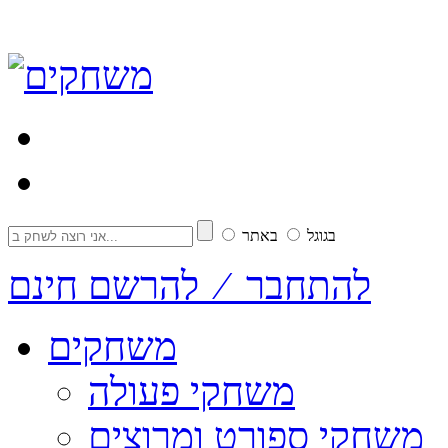
בגוגל
באתר
להתחבר ⁄ להרשם חינם
משחקים
משחקי פעולה
משחקי ספורט ומרוצים