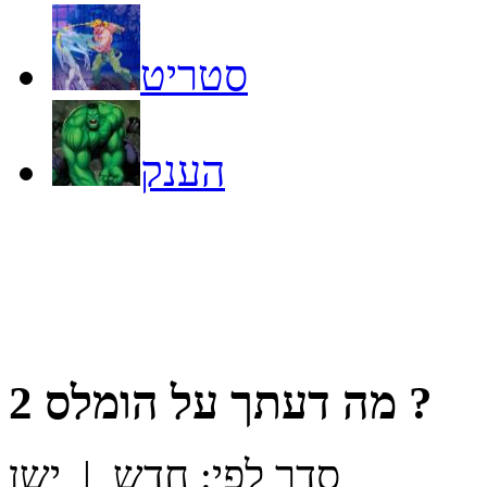
סטריט
הענק
?
מה דעתך על
הומלס 2
סדר לפי:
חדש
|
ישן