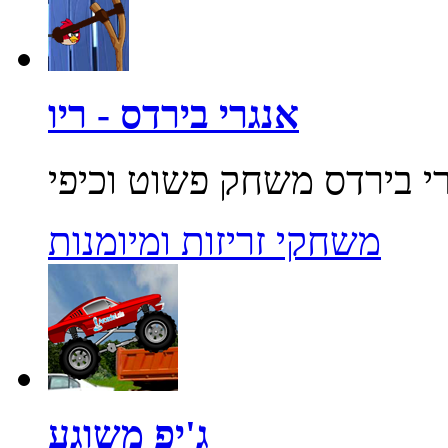
אנגרי בירדס - ריו
משחקי זריזות ומיומנות
ג'יפ משוגע