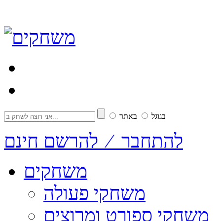
בגוגל
באתר
להתחבר ⁄ להרשם חינם
משחקים
משחקי פעולה
משחקי ספורט ומרוצים