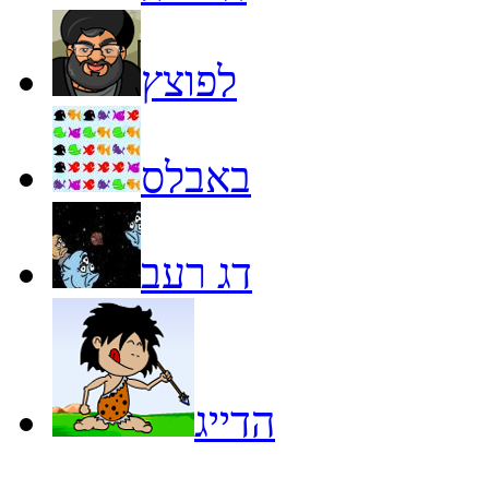
לפוצץ
באבלס
דג רעב
הדייג