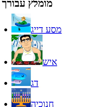
מומלץ עבורך
מסע דייג
איש
דג
חנוכיה