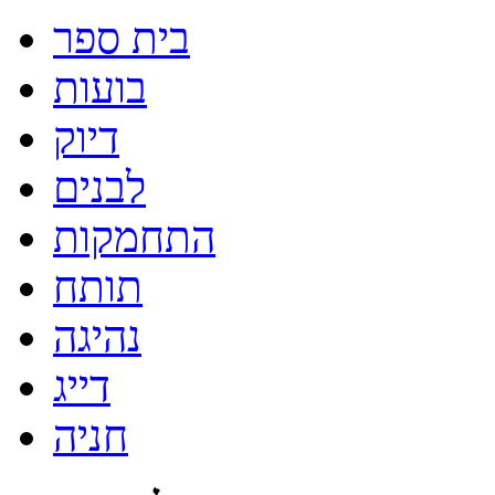
בית ספר
בועות
דיוק
לבנים
התחמקות
תותח
נהיגה
דייג
חניה